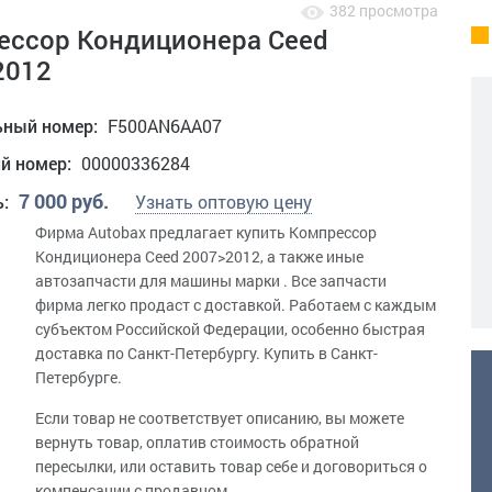
382 просмотра
ессор Кондиционера Ceed
2012
ьный номер:
F500AN6AA07
ий номер:
00000336284
7 000 руб.
ь:
Узнать оптовую цену
Фирма Autobax предлагает купить Компрессор
Кондиционера Ceed 2007>2012, а также иные
автозапчасти для машины марки . Все запчасти
фирма легко продаст с доставкой. Работаем c каждым
субъектом Российской Федерации, особенно быстрая
доставка по Санкт-Петербургу. Купить в Санкт-
Петербурге.
Если товар не соответствует описанию, вы можете
вернуть товар, оплатив стоимость обратной
пересылки, или оставить товар себе и договориться о
компенсации с продавцом.