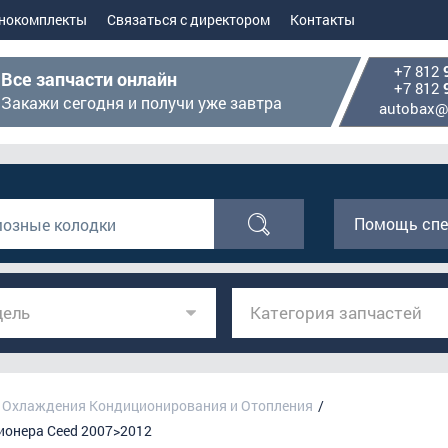
нокомплекты
Связаться с директором
Контакты
+7 812
Все запчасти онлайн
+7 812
Закажи сегодня и получи уже завтра
autobax@
Помощь спе
ель
Категория запчастей
 Охлаждения Кондиционирования и Отопления
ионера Ceed 2007>2012