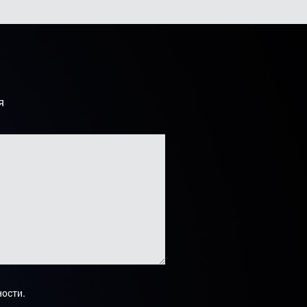
я
.
ности