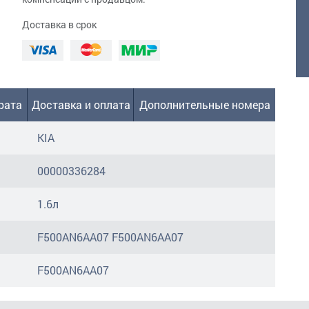
Доставка в срок
рата
Доставка и оплата
Дополнительные номера
KIA
00000336284
1.6л
F500AN6AA07 F500AN6AA07
F500AN6AA07