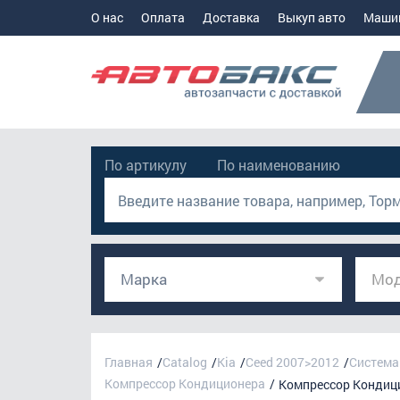
О нас
Оплата
Доставка
Выкуп авто
Маши
По артикулу
По наименованию
Марка
Мод
Главная
Catalog
Kia
Ceed 2007>2012
Система
Компрессор Кондиционера
Компрессор Кондиц