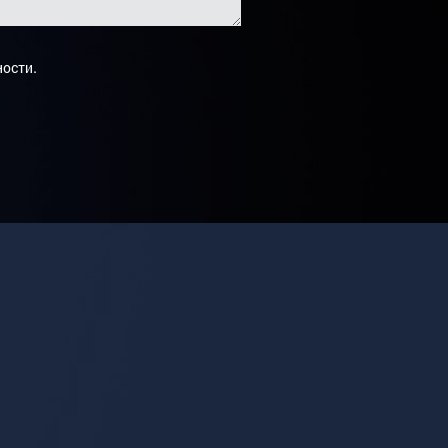
.
ности