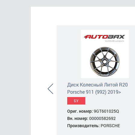
ый Литой R20
Диск Колесный Литой R20
992) 2019>
Porsche 911 (992) 2019>
БУ
92601025F
Ориг. номер:
9GT601025Q
00566544
Вн. номер:
00000582692
ь:
PORSCHE
Производитель:
PORSCHE