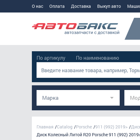
О нас
Оплата
Доставка
Выкуп авто
Маши
По артикулу
По наименованию
Марка
Мод
Главная
Catalog
Porsche
911 (992) 2019>
Дис
Диск Колесный Литой R20 Porsche 911 (992) 2019