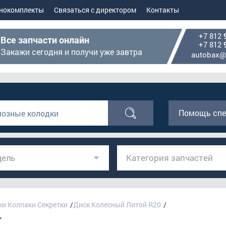
нокомплекты
Связаться с директором
Контакты
+7 812
Все запчасти онлайн
+7 812
Закажи сегодня и получи уже завтра
autobax@
Помощь спе
ель
Категория запчастей
ки Колпаки Секретки
Диск Колесный Литой R20
>