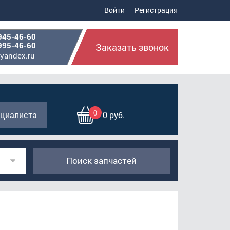
Войти
Регистрация
945-46-60
995-46-60
Заказать звонок
yandex.ru
0
циалиста
0 руб.
Поиск запчастей