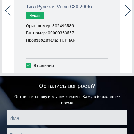
Тяга Рулевая Volvo C30 2006>
Новая
Ориг. номер:
302496586
О
Вн. номер:
00000363557
В
Производитель:
TOPRAN
В наличии
Остались вопросы?
Оставьте заявку и мы свяжемся с Вами в ближайшее
время