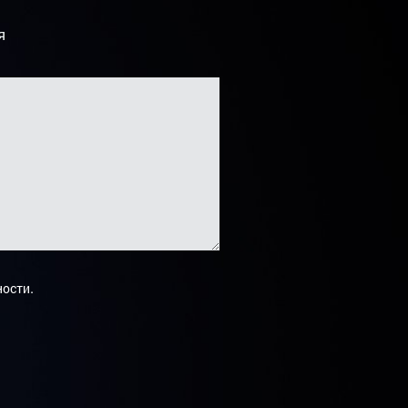
я
.
ности