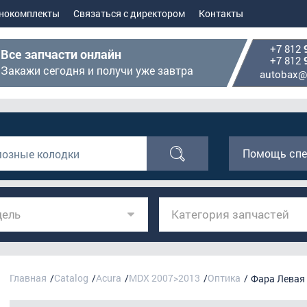
нокомплекты
Связаться с директором
Контакты
+7 812
Все запчасти онлайн
+7 812
Закажи сегодня и получи уже завтра
autobax@
Помощь спе
ель
Категория запчастей
Главная
Catalog
Acura
MDX 2007>2013
Оптика
Фара Левая