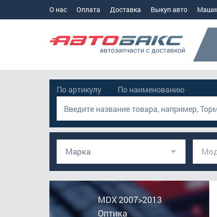
О нас
Оплата
Доставка
Выкуп авто
Маши
По артикулу
По наименованию
Марка
Мод
MDX 2007>2013
Оптика