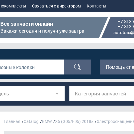
нокомплекты
Связаться с директором
Контакты
+7 812
Все запчасти онлайн
+7 812
Закажи сегодня и получи уже завтра
autobax@
Помощь спе
ель
Категория запчастей
Главная
Catalog
BMW
X5 (G05/F95) 2018>
Электрооснащени