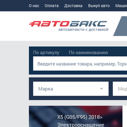
О нас
Оплата
Доставка
Выкуп авто
Маши
По артикулу
По наименованию
Марка
Мод
X5 (G05/F95) 2018>
Электрооснащение