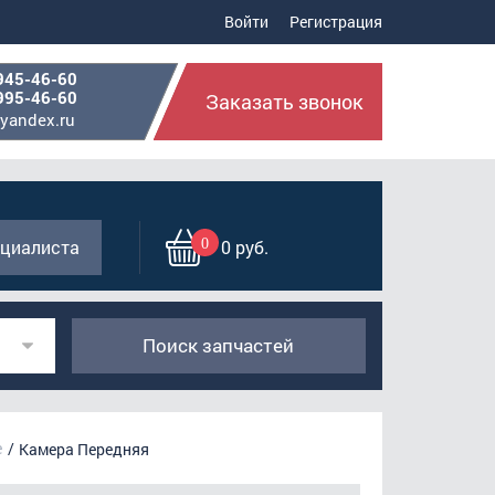
Войти
Регистрация
945-46-60
995-46-60
Заказать звонок
yandex.ru
0
циалиста
0 руб.
Поиск запчастей
е
Камера Передняя