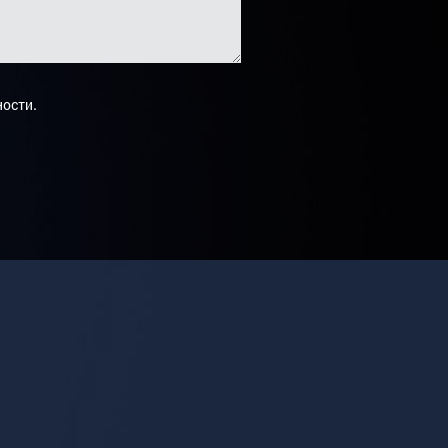
.
ности