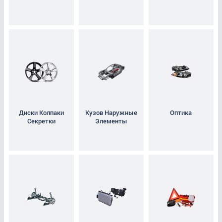
Оптика
Подвеска Задних Колёс
Система Охлаждения Кондиционирования и
Отопления
Сопутствующие Товары
Диски Колпаки
Кузов Наружные
Оптика
Секретки
Элементы
Тормозная Система
Трансмиссия
Электрооснащение