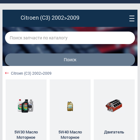
Citroen (C3) 2002>2009
Поиск
Citroen (C3) 2002>2009
Citroen (C3) 2002>2009
5W30 Масло Моторное
5W40 Масло Моторное
Двигатель
Диски Колпаки Секретки
5W30 Масло
5W40 Масло
Двигатель
Моторное
Моторное
Кузов Наружные Элементы