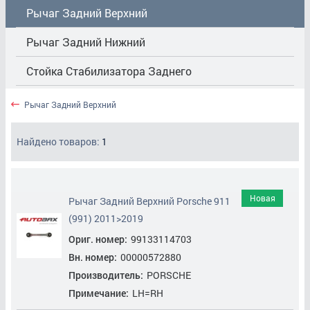
Рычаг Задний Верхний
Рычаг Задний Нижний
Стойка Стабилизатора Заднего
Ступица/Подшипник Задний
Рычаг Задний Верхний
Найдено товаров:
1
Новая
Рычаг Задний Верхний Porsche 911
(991) 2011>2019
Ориг. номер:
99133114703
Вн. номер:
00000572880
Производитель:
PORSCHE
Примечание:
LH=RH