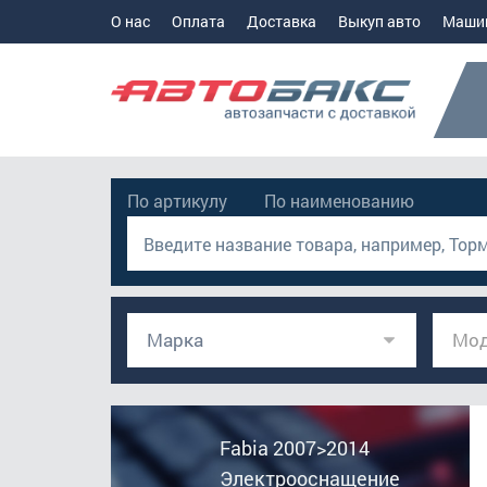
О нас
Оплата
Доставка
Выкуп авто
Маши
По артикулу
По наименованию
Марка
Мод
Fabia 2007>2014
Электрооснащение