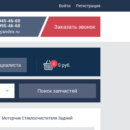
Войти
Регистрация
945-46-60
995-46-60
Заказать звонок
yandex.ru
0
циалиста
0 руб.
Поиск запчастей
Моторчик Стеклоочистителя Задний