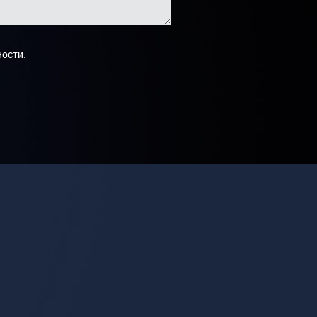
.
ности