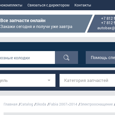
нокомплекты
Связаться с директором
Контакты
+7 812
Все запчасти онлайн
+7 812
Закажи сегодня и получи уже завтра
autobax@
Помощь спе
ель
Категория запчастей
Главная
Catalog
Skoda
Fabia 2007>2014
Электрооснащение