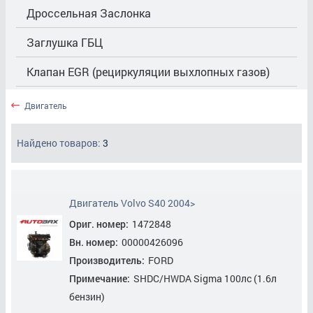
Дроссельная Заслонка
Заглушка ГБЦ
Клапан EGR (рециркуляции выхлопных газов)
Клапан Впускной
Двигатель
Клапан Выпускной
Найдено товаров:
3
Коллектор Впускной
Кольца Поршневые
Двигатель Volvo S40 2004>
Корпус Воздушного Фильтра
Ориг. номер:
1472848
Вн. номер:
00000426096
Корпус/Кронштейн Маслянного Фильтра
Производитель:
FORD
Крышка ГРМ
Примечание:
SHDC/HWDA Sigma 100лc (1.6л
бензин)
Насос Маслянный