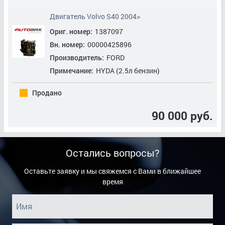
Сальник Распредвала
Двигатель Volvo S40 2004>
Свеча Зажигания
Ориг. номер:
1387097
Свеча Накала
Вн. номер:
00000425896
Производитель:
FORD
ТНВД
Примечание:
HYDA (2.5л бензин)
Турбокомпрессор (Турбина)
Продано
Уплотнительное кольцо
90 000 руб.
Фильтр Воздушный Двигателя
Фильтр Масляный
Остались вопросы?
Фильтр Топливный
Оставьте заявку и мы свяжемся с Вами в ближайшее
время
Цепь ГРМ
Шкив