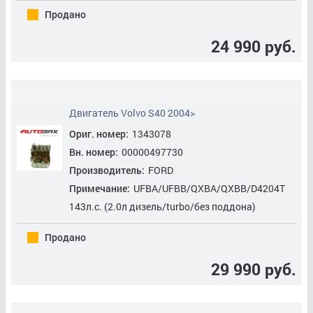
Продано
Прокладка
24 990 руб.
Прокладка Впускного Коллектора
Прокладка ГБЦ
Прокладка Клапанной Крышки
Двигатель Volvo S40 2004>
Ориг. номер:
1343078
Ремень ГРМ
Вн. номер:
00000497730
Ремень Приводной
Производитель:
FORD
Примечание:
UFBA/UFBB/QXBA/QXBB/D4204T
Ролик Дополнительный Приводного Ремня
143л.с. (2.0л дизель/turbo/без поддона)
Ролик Натяжитель Приводного Ремня
Продано
Сальник Коленвала Задний
29 990 руб.
Сальник Коленвала Передний