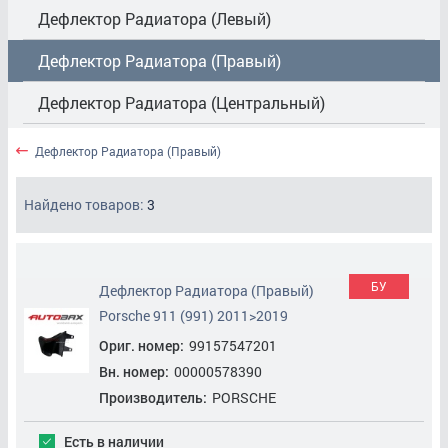
Дефлектор Радиатора (Левый)
Дефлектор Радиатора (Правый)
Дефлектор Радиатора (Центральный)
Жабо (Накладка Трапеции Дворников)
Дефлектор Радиатора (Правый)
Защита Антигравийная
Найдено товаров:
3
Капот
Кронштейн Заднего Бампера Левый
БУ
Дефлектор Радиатора (Правый)
Кронштейн Заднего Бампера Правый
Porsche 911 (991) 2011>2019
Ориг. номер:
99157547201
Кронштейн Заднего Бампера Центральный
Вн. номер:
00000578390
Кронштейн Переднего Бампера Правый
Производитель:
PORSCHE
Кронштейн Фары Левой
Есть в наличии