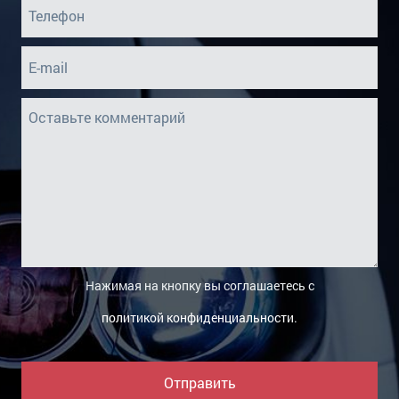
Рама
Решетка В Бампер Левая
Решетка В Бампер Правая
Решетка В Бампер Центральная
Спойлер Двери/Крышки Багажника
Усилитель Заднего Бампера
Усилитель Переднего Бампера
Нажимая на кнопку вы соглашаетесь с
политикой конфиденциальности
.
Отправить