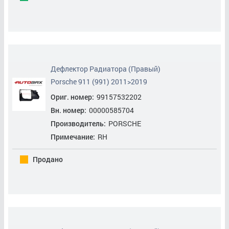
Кронштейн Фары Правой
Крыло Заднее Левое
Крыло Заднее Правое
Дефлектор Радиатора (Правый)
Крыло Переднее Левое
Porsche 911 (991) 2011>2019
Ориг. номер:
99157532202
Крыло Переднее Правое
Вн. номер:
00000585704
Локер Задний Левый
Производитель:
PORSCHE
Примечание:
RH
Локер Задний Правый
Продано
Локер Передний Левый
Локер Передний Правый
Лонжерон Передний (левый)