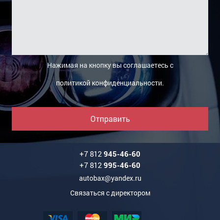
Лонжерон Передний (правый)
Молдинг/Накладка Бампера Заднего
Молдинг/Накладка Бампера Переднего
Молдинг/Накладка Крыла Заднего Левого
Нажимая на кнопку вы соглашаетесь с
политикой конфиденциальности
.
Молдинг/Накладка Крыла Заднего Правого
Накладка Передней Панели
Отправить
Накладка Порога
Петля Капота Левая
+7 812
945-46-60
+7 812
995-46-60
Петля Капота Правая
autobax@yandex.ru
Проем Дверной
Связаться с директором
Пыльник Бампера/Двигателя