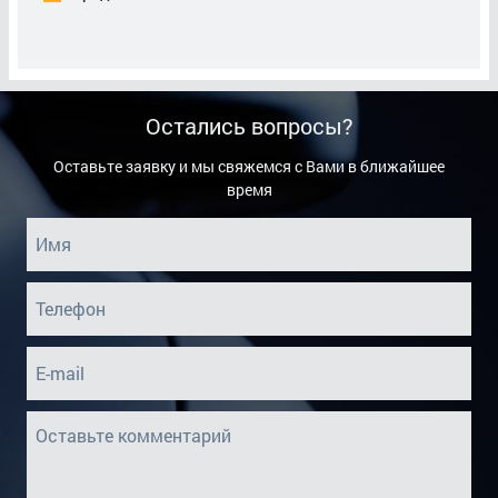
Кронштейн Фары Правой
Крыло Заднее Левое
Остались вопросы?
Крыло Заднее Правое
Оставьте заявку и мы свяжемся с Вами в ближайшее
Крыло Переднее Левое
время
Крыло Переднее Правое
Локер Задний Левый
Локер Задний Правый
Локер Передний Левый
Локер Передний Правый
Лонжерон Передний (левый)