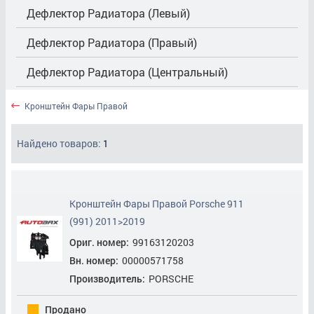
Дефлектор Радиатора (Левый)
Дефлектор Радиатора (Правый)
Дефлектор Радиатора (Центральный)
Жабо (Накладка Трапеции Дворников)
Кронштейн Фары Правой
Защита Антигравийная
Найдено товаров:
1
Капот
Кронштейн Заднего Бампера Левый
Кронштейн Фары Правой Porsche 911
Кронштейн Заднего Бампера Правый
(991) 2011>2019
Ориг. номер:
99163120203
Кронштейн Заднего Бампера Центральный
Вн. номер:
00000571758
Кронштейн Переднего Бампера Правый
Производитель:
PORSCHE
Кронштейн Фары Левой
Продано